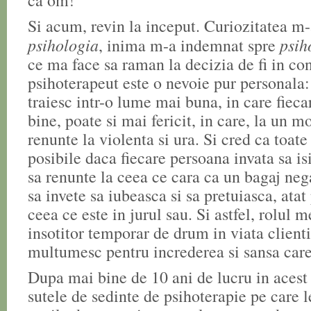
ca om!
Si acum, revin la inceput. Curiozitatea m-
psihologia
psih
, inima m-a indemnat spre
ce ma face sa raman la decizia de fi in co
psihoterapeut este o nevoie pur personala:
traiesc intr-o lume mai buna, in care fieca
bine, poate si mai fericit, in care, la un m
renunte la violenta si ura. Si cred ca toate
posibile daca fiecare persoana invata sa is
sa renunte la ceea ce cara ca un bagaj nega
sa invete sa iubeasca si sa pretuiasca, atat 
ceea ce este in jurul sau. Si astfel, rolul 
insotitor temporar de drum in viata client
multumesc pentru increderea si sansa care
Dupa mai bine de 10 ani de lucru in aces
sutele de sedinte de psihoterapie pe care l