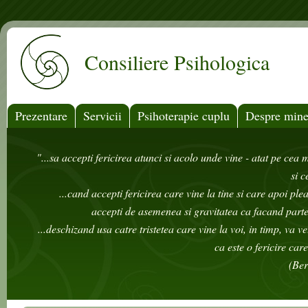
Mergi la conţinutul principal
Consiliere Psihologica
Prezentare
Servicii
Psihoterapie cuplu
Despre min
"...sa accepti fericirea atunci si acolo unde vine - atat pe cea 
si c
...cand accepti fericirea care vine la tine si care apoi ple
accepti de asemenea si gravitatea ca facand parte 
...deschizand usa catre tristetea care vine la voi, in timp, va v
ca este o fericire car
(Ber