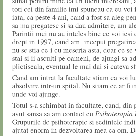
sunat pentru mine ca un lucru interesant, 
toti cei din familie imi spuneau ca eu voi
iata, ca peste 4 ani, cand a fost sa aleg pe
sa ma pregatesc si sa dau admitere, am ale
Parintii mei nu au inteles bine ce voi iesi 
drept in 1997, cand am inceput pregatire
nu se stia ce-i cu meseria asta, doar ce se
stai si ii asculti pe oameni, de ajungi sa 
plictiseala, eventual le mai dai si cateva s
Cand am intrat la facultate stiam ca voi l
absolvire intr-un spital. Nu stiam ce ar fi t
unde voi ajunge.
Totul s-a schimbat in facultate, cand, din
Psihoterapia 
avut sansa sa am contact cu
Grupurile de psihoterapie si sedintele in
ajutat enorm in dezvoltarea mea ca om. D