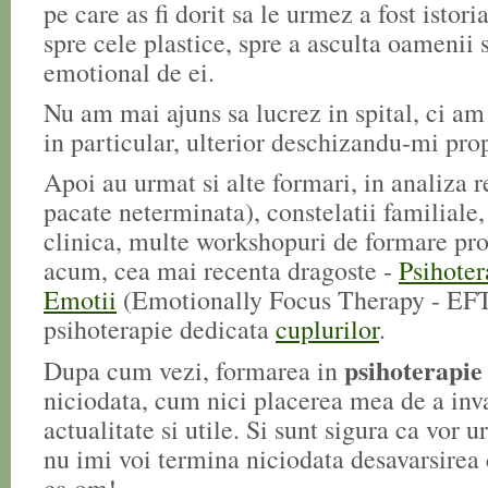
pe care as fi dorit sa le urmez a fost istoria
spre cele plastice, spre a asculta oamenii s
emotional de ei.
Nu am mai ajuns sa lucrez in spital, ci am
in particular, ulterior deschizandu-mi prop
Apoi au urmat si alte formari, in analiza r
pacate neterminata), constelatii familiale,
clinica, multe workshopuri de formare prof
acum, cea mai recenta dragoste -
Psihoter
Emotii
(Emotionally Focus Therapy - EFT)
psihoterapie dedicata
cuplurilor
.
psihoterapie
Dupa cum vezi, formarea in
niciodata, cum nici placerea mea de a inva
actualitate si utile. Si sunt sigura ca vor u
nu imi voi termina niciodata desavarsirea c