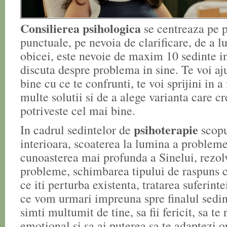
Consilierea psihologica
se centreaza pe 
punctuale, pe nevoia de clarificare, de a l
obicei, este nevoie de maxim 10 sedinte i
discuta despre problema in sine. Te voi aj
bine cu ce te confrunti, te voi sprijini in a
multe solutii si de a alege varianta care cre
potriveste cel mai bine.
psihoterapie
In cadrul sedintelor de
scopu
interioara, scoaterea la lumina a probleme
cunoasterea mai profunda a Sinelui, rezol
probleme, schimbarea tipului de raspuns
ce iti perturba existenta, tratarea suferint
ce vom urmari impreuna spre finalul sedint
simti multumit de tine, sa fii fericit, sa te
emotional si sa ai puterea sa te adaptezi o